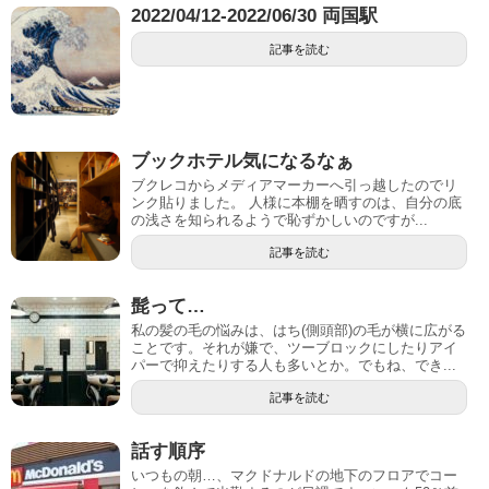
2022/04/12-2022/06/30 両国駅
記事を読む
ブックホテル気になるなぁ
ブクレコからメディアマーカーへ引っ越したのでリ
ンク貼りました。 人様に本棚を晒すのは、自分の底
の浅さを知られるようで恥ずかしいのですが...
記事を読む
髭って…
私の髪の毛の悩みは、はち(側頭部)の毛が横に広がる
ことです。それが嫌で、ツーブロックにしたりアイ
パーで抑えたりする人も多いとか。でもね、でき...
記事を読む
話す順序
いつもの朝…、マクドナルドの地下のフロアでコー