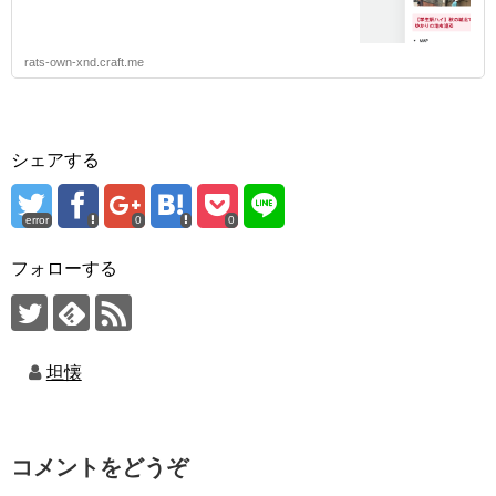
rats-own-xnd.craft.me
シェアする
error
0
0
フォローする
坦懐
コメントをどうぞ