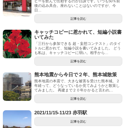
ヒーを飲んで出勤するのが日課です。いつも50％前
後の込み具合。座れないことはないのですが、今
日...
記事を読む
キャッチコピーに惹かれて、短編小説書
いてみた
「三行から参加できる 超・妄想コンテスト」のタイ
トルに惹かれて、短編小説を書いてみました。 どう
も私は、キャッチコピーに弱い。相手から...
記事を読む
熊本地震から今日で２年、熊本城散策
熊本地震の本震で、大きな被害を受けた熊本城。２
年経って、どうなっているか見てみようかと散策し
てみました。 再建まで２０年かかると言われ...
記事を読む
2021/11/15-11/23 赤羽駅
記事を読む