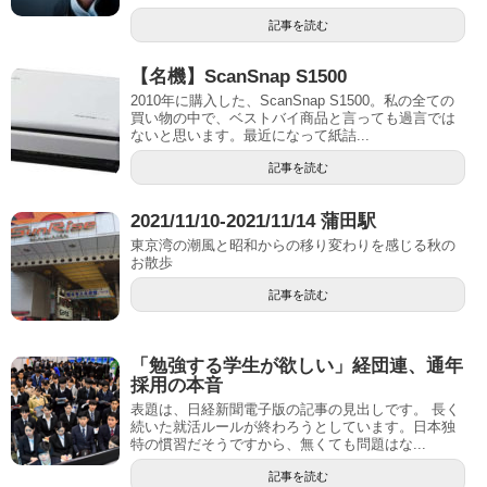
記事を読む
【名機】ScanSnap S1500
2010年に購入した、ScanSnap S1500。私の全ての
買い物の中で、ベストバイ商品と言っても過言では
ないと思います。最近になって紙詰...
記事を読む
2021/11/10-2021/11/14 蒲田駅
東京湾の潮風と昭和からの移り変わりを感じる秋の
お散歩
記事を読む
「勉強する学生が欲しい」経団連、通年
採用の本音
表題は、日経新聞電子版の記事の見出しです。 長く
続いた就活ルールが終わろうとしています。日本独
特の慣習だそうですから、無くても問題はな...
記事を読む