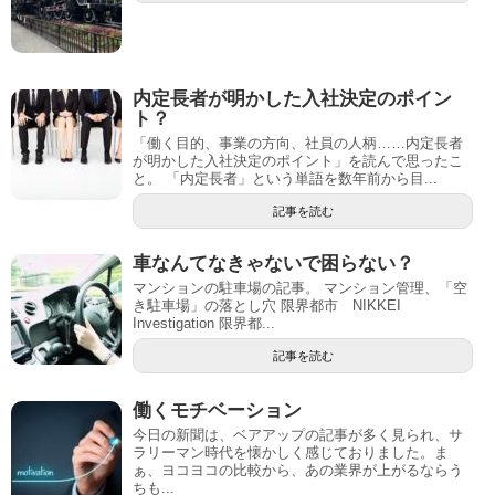
内定長者が明かした入社決定のポイン
ト？
「働く目的、事業の方向、社員の人柄……内定長者
が明かした入社決定のポイント」を読んで思ったこ
と。 「内定長者」という単語を数年前から目...
記事を読む
車なんてなきゃないで困らない？
マンションの駐車場の記事。 マンション管理、「空
き駐車場」の落とし穴 限界都市 NIKKEI
Investigation 限界都...
記事を読む
働くモチベーション
今日の新聞は、ベアアップの記事が多く見られ、サ
ラリーマン時代を懐かしく感じておりました。ま
ぁ、ヨコヨコの比較から、あの業界が上がるならう
ちも...