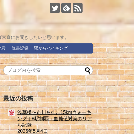
ば素直にお聞きしたいと思います。
地震
読書記録
駅からハイキング
最近の投稿
浅草橋〜市川を徒歩15kmウォーキ
ング｜8駅制覇＋血糖値対策のリア
ル記録
2026年5月4日