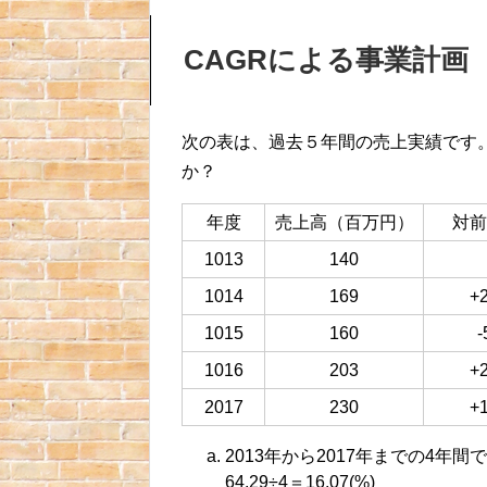
CAGRによる事業計画
次の表は、過去５年間の売上実績です
か？
年度
売上高（百万円）
対前
1013
140
1014
169
+
1015
160
-
1016
203
+
2017
230
+
2013年から2017年までの4年間で
64.29÷4＝16.07(%)