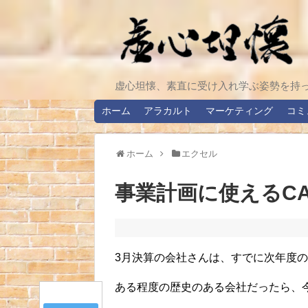
虚心坦懐、素直に受け入れ学ぶ姿勢を持
ホーム
アラカルト
マーケティング
コミ
ホーム
エクセル
事業計画に使えるCA
3月決算の会社さんは、すでに次年度
ある程度の歴史のある会社だったら、