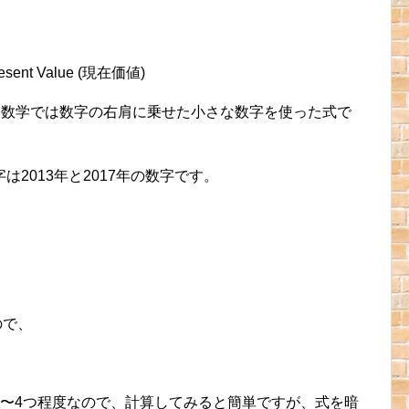
sent Value (現在価値)
、数学では数字の右肩に乗せた小さな数字を使った式で
2013年と2017年の数字です。
ので、
3〜4つ程度なので、計算してみると簡単ですが、式を暗