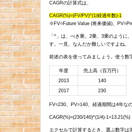
CAGRの計算式は、
CAGR(%)=(FV/PV)^(1/経過年数)-1
※FV=Future Value (将来価値)、PV=Pre
「^」は、べき乗。2乗、3乗のように
す。一見、なんだか難しいですよね。
前述の表を使ってみましょう。使う数字は
年度
売上高（百万円）
2013
140
2017
230
FV=230、PV=140、経過期間は4年な
CAGR(%)=(230/140)^(1/4)-1=13.21(%)
エクセルで計算するとき、選ぶ数字は