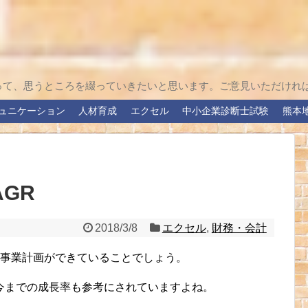
って、思うところを綴っていきたいと思います。ご意見いただけれ
ュニケーション
人材育成
エクセル
中小企業診断士試験
熊本
GR
2018/3/8
エクセル
,
財務・会計
の事業計画ができていることでしょう。
今までの成長率も参考にされていますよね。