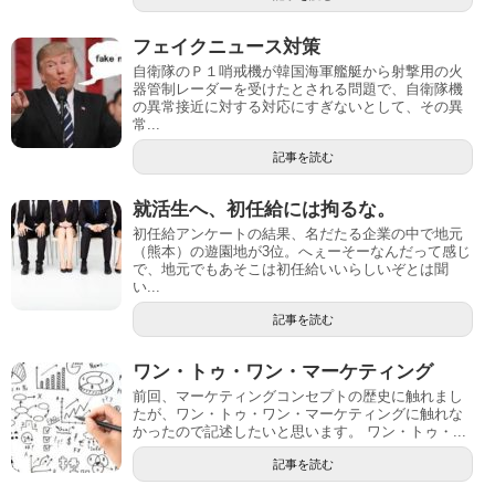
フェイクニュース対策
自衛隊のＰ１哨戒機が韓国海軍艦艇から射撃用の火
器管制レーダーを受けたとされる問題で、自衛隊機
の異常接近に対する対応にすぎないとして、その異
常...
記事を読む
就活生へ、初任給には拘るな。
初任給アンケートの結果、名だたる企業の中で地元
（熊本）の遊園地が3位。へぇーそーなんだって感じ
で、地元でもあそこは初任給いいらしいぞとは聞
い...
記事を読む
ワン・トゥ・ワン・マーケティング
前回、マーケティングコンセプトの歴史に触れまし
たが、ワン・トゥ・ワン・マーケティングに触れな
かったので記述したいと思います。 ワン・トゥ・...
記事を読む