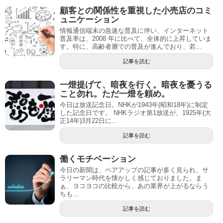
顧客との関係性を重視した小売店のコミ
ュニケーション
情報通信端末の急速な普及に伴い、インターネット
普及率は、2008 年に比べて、全体的に上昇していま
す。特に、高齢者層での普及が進んでおり、若...
記事を読む
一燈提げて、暗夜を行く。暗夜を憂うる
こと勿れ。ただ一燈を頼め。
今日は放送記念日。NHKが1943年(昭和18年)に制定
した記念日です。 NHKラジオ第1放送が、1925年(大
正14年)3月22日に...
記事を読む
働くモチベーション
今日の新聞は、ベアアップの記事が多く見られ、サ
ラリーマン時代を懐かしく感じておりました。ま
ぁ、ヨコヨコの比較から、あの業界が上がるならう
ちも...
記事を読む