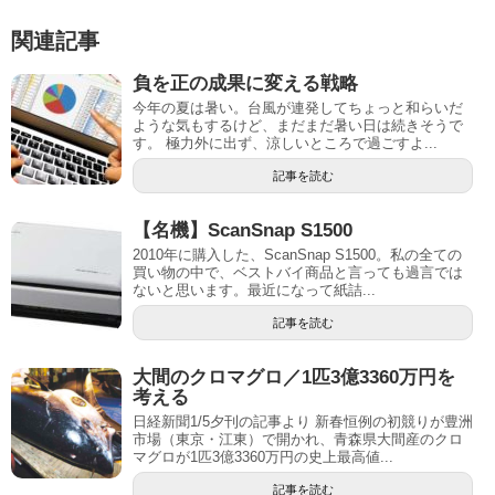
関連記事
負を正の成果に変える戦略
今年の夏は暑い。台風が連発してちょっと和らいだ
ような気もするけど、まだまだ暑い日は続きそうで
す。 極力外に出ず、涼しいところで過ごすよ...
記事を読む
【名機】ScanSnap S1500
2010年に購入した、ScanSnap S1500。私の全ての
買い物の中で、ベストバイ商品と言っても過言では
ないと思います。最近になって紙詰...
記事を読む
大間のクロマグロ／1匹3億3360万円を
考える
日経新聞1/5夕刊の記事より 新春恒例の初競りが豊洲
市場（東京・江東）で開かれ、青森県大間産のクロ
マグロが1匹3億3360万円の史上最高値...
記事を読む