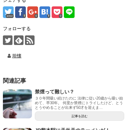
シェアする
error
0
0
フォローする
坦懐
関連記事
禁煙って難しい？
３０年間吸い続けたのに 法律に従い20歳から吸い始
めて、早30年。 何度か禁煙にトライしたけど、とう
とうやめることが出来ず50才を迎えま...
記事を読む