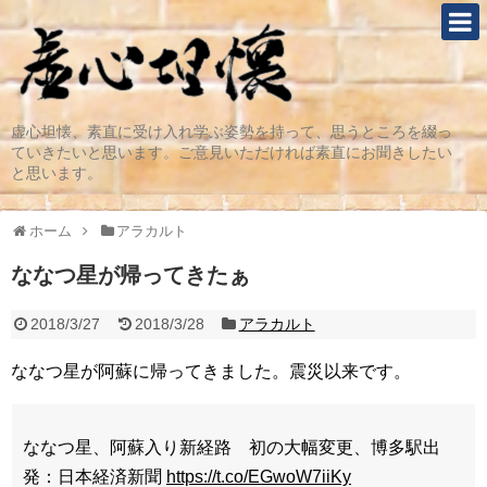
虚心坦懐、素直に受け入れ学ぶ姿勢を持って、思うところを綴っ
ていきたいと思います。ご意見いただければ素直にお聞きしたい
と思います。
ホーム
アラカルト
ななつ星が帰ってきたぁ
2018/3/27
2018/3/28
アラカルト
ななつ星が阿蘇に帰ってきました。震災以来です。
ななつ星、阿蘇入り新経路 初の大幅変更、博多駅出
発：日本経済新聞
https://t.co/EGwoW7iiKy