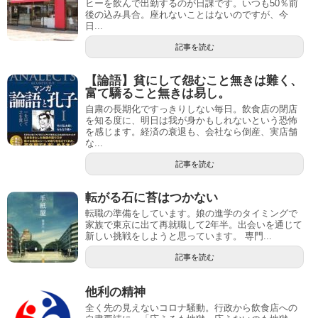
ヒーを飲んで出勤するのが日課です。いつも50％前
後の込み具合。座れないことはないのですが、今
日...
記事を読む
【論語】貧にして怨むこと無きは難く、
富て驕ること無きは易し。
自粛の長期化ですっきりしない毎日。飲食店の閉店
を知る度に、明日は我が身かもしれないという恐怖
を感じます。経済の衰退も、会社なら倒産、実店舗
な...
記事を読む
転がる石に苔はつかない
転職の準備をしています。娘の進学のタイミングで
家族で東京に出て再就職して2年半。出会いを通じて
新しい挑戦をしようと思っています。 専門...
記事を読む
他利の精神
全く先の見えないコロナ騒動。行政から飲食店への