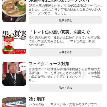
JR熊本駅に天外天のラーメンが！
JR熊本駅の肥後よかモン市場が2018/3/17オープンし
ました。 このよかモン市場の目玉となるのが天外天
のラーメンです。 ちょっと...
記事を読む
「トマト缶の黒い真実」を読んで
取引先の社内で、社員さんに紹介されていた本が気
になって読んでみました。 トマト缶の黒い真実
posted with ...
記事を読む
フェイクニュース対策
自衛隊のＰ１哨戒機が韓国海軍艦艇から射撃用の火
器管制レーダーを受けたとされる問題で、自衛隊機
の異常接近に対する対応にすぎないとして、その異
常...
記事を読む
話す順序
いつもの朝…、マクドナルドの地下のフロアでコー