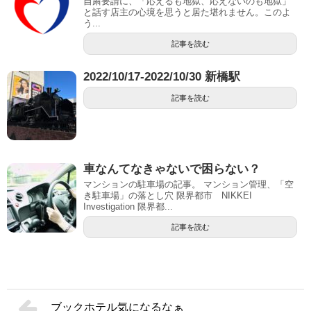
自粛要請に、「応えるも地獄、応えないのも地獄」
と話す店主の心境を思うと居た堪れません。このよ
う...
記事を読む
2022/10/17-2022/10/30 新橋駅
記事を読む
車なんてなきゃないで困らない？
マンションの駐車場の記事。 マンション管理、「空
き駐車場」の落とし穴 限界都市 NIKKEI
Investigation 限界都...
記事を読む
ブックホテル気になるなぁ