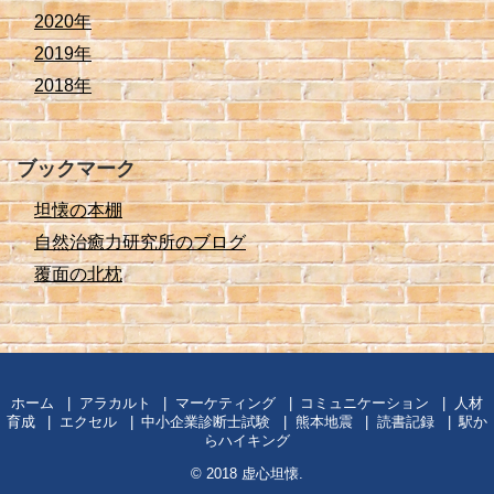
2020年
2019年
2018年
ブックマーク
坦懐の本棚
自然治癒力研究所のブログ
覆面の北枕
ホーム
アラカルト
マーケティング
コミュニケーション
人材
育成
エクセル
中小企業診断士試験
熊本地震
読書記録
駅か
らハイキング
© 2018
虚心坦懐
.