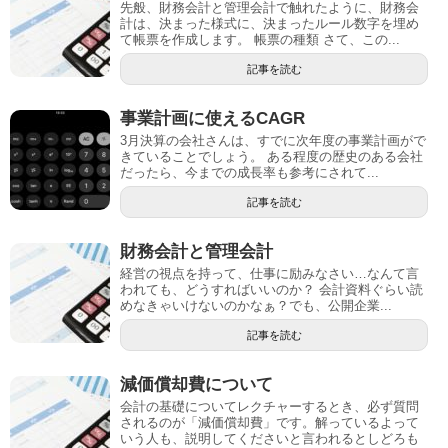
先般、財務会計と管理会計で触れたように、財務会
計は、決まった様式に、決まったルール数字を埋め
て帳票を作成します。 帳票の種類 さて、この...
記事を読む
事業計画に使えるCAGR
3月決算の会社さんは、すでに次年度の事業計画がで
きていることでしょう。 ある程度の歴史のある会社
だったら、今までの成長率も参考にされて...
記事を読む
財務会計と管理会計
経営の視点を持って、仕事に励みなさい…なんて言
われても、どうすればいいのか？ 会計資料ぐらい読
めなきゃいけないのかなぁ？でも、公開企業...
記事を読む
減価償却費について
会計の基礎についてレクチャーするとき、必ず質問
されるのが「減価償却費」です。解っているよって
いう人も、説明してくださいと言われるとしどろも