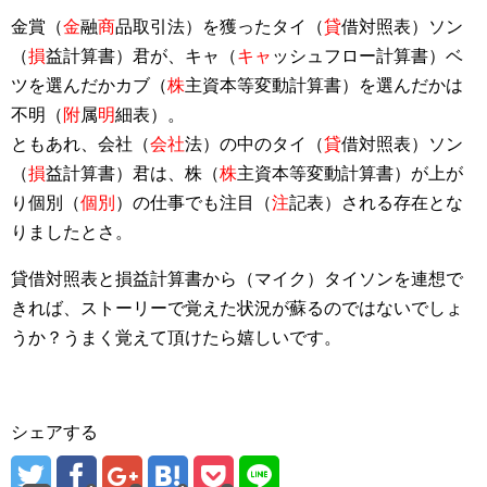
金賞（
金
融
商
品取引法）を獲ったタイ（
貸
借対照表）ソン
（
損
益計算書）君が、キャ（
キャ
ッシュフロー計算書）ベ
ツを選んだかカブ（
株
主資本等変動計算書）を選んだかは
不明（
附
属
明
細表）。
ともあれ、会社（
会社
法）の中のタイ（
貸
借対照表）ソン
（
損
益計算書）君は、株（
株
主資本等変動計算書）が上が
り個別（
個別
）の仕事でも注目（
注
記表）される存在とな
りましたとさ。
貸借対照表と損益計算書から（マイク）タイソンを連想で
きれば、ストーリーで覚えた状況が蘇るのではないでしょ
うか？うまく覚えて頂けたら嬉しいです。
シェアする