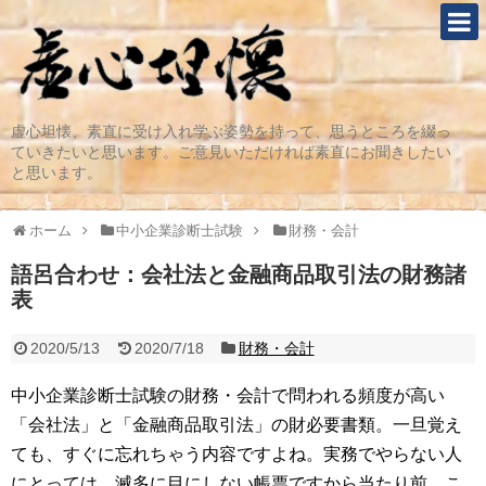
虚心坦懐、素直に受け入れ学ぶ姿勢を持って、思うところを綴っ
ていきたいと思います。ご意見いただければ素直にお聞きしたい
と思います。
ホーム
中小企業診断士試験
財務・会計
語呂合わせ：会社法と金融商品取引法の財務諸
表
2020/5/13
2020/7/18
財務・会計
中小企業診断士試験の財務・会計で問われる頻度が高い
「会社法」と「金融商品取引法」の財必要書類。一旦覚え
ても、すぐに忘れちゃう内容ですよね。実務でやらない人
にとっては、滅多に目にしない帳票ですから当たり前。こ